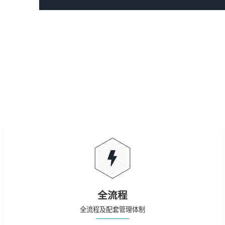
全流程
全流程及配套管理体制