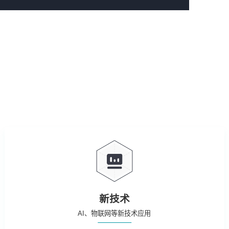
新技术
AI、物联网等新技术应用