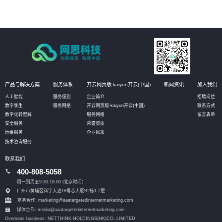
产品与解决方案
服务体系
开云网页版-kaiyun开云(中国)
新闻资讯
加入我们
人工智能
服务级别
企业简介
招聘岗位
数字孪生
服务网络
开云网页版-kaiyun开云(中国)
联系方式
数字化转型解
服务网络
留言表单
安全服务
荣誉资质
运维服务
企业风采
技术咨询服务
联系我们
400-808-5058
周一到周五9:30-18:00 (北京时间）
广州市黄埔区科学大道18号芯大厦B2栋1-2层
商务合作: marketing@aaatargetedinternetmarketing.com
媒体合作: media@aaatargetedinternetmarketing.com
Overseas business: NETTHINK HOLDINGS(HK)CO.,LIMITED