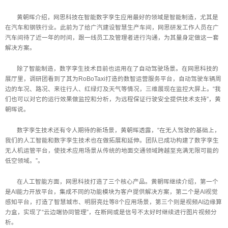
黄朝晖介绍，网思科技在智能数字孪生应用最好的领域是智能制造，尤其是
在汽车和钢铁行业。此前为了给广汽建设智慧生产车间，网思研发工作人员在广
汽车间待了近一年的时间，跟一线员工及管理者进行沟通，为其量身定做这一套
解决方案。
除了智能制造，数字孪生技术目前也运用在了自动驾驶场景。在网思科技的
展厅里，调研团看到了其为RoBoTaxi打造的数智运营服务平台，自动驾驶车辆周
边的车况、路况、来往行人、红绿灯及天气等情况，三维展现在监控大屏上。“我
们也可以对它的运行效果做监控和分析，为远程保证行驶安全提供技术支持”，黄
朝晖说。
数字孪生技术还有令人期待的新场景，黄朝晖透露，“在无人驾驶的基础上，
我们的人工智能和数字孪生技术也在做拓展和延伸。团队已成功构建了数字孪生
无人机运管平台，使技术应用场景从传统的地面交通领域跨越至充满无限可能的
低空领域。”。
在人工智能方面，网思科技打造了三个核心产品。黄朝晖继续介绍，第一个
是AI能力开放平台，集成不同的功能模块为客户提供解决方案，第二个是AI视觉
感知平台，打造了智慧城市、明厨亮灶等8个应用场景，第三个则是视频AI边缘算
力盒，实现了“云边端协同管理”，在断网或是信号不太好时继续进行图片视频分
析。