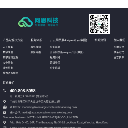
产品与解决方案
服务体系
开云网页版-kaiyun开云(中国)
新闻资讯
加入我们
人工智能
服务级别
企业简介
招聘岗位
数字孪生
服务网络
开云网页版-kaiyun开云(中国)
联系方式
数字化转型解
服务网络
留言表单
安全服务
荣誉资质
运维服务
企业风采
技术咨询服务
联系我们
400-808-5058
周一到周五9:30-18:00 (北京时间）
广州市黄埔区科学大道18号芯大厦B2栋1-2层
商务合作: marketing@aaatargetedinternetmarketing.com
媒体合作: media@aaatargetedinternetmarketing.com
Overseas business: NETTHINK HOLDINGS(HK)CO.,LIMITED
Add: Unit 04-05, 16F, The Broadway No.54-62 Lockhart Road,
Wanchai, HongKong
Email: sinontt_business@aaatargetedinternetmarketing.com