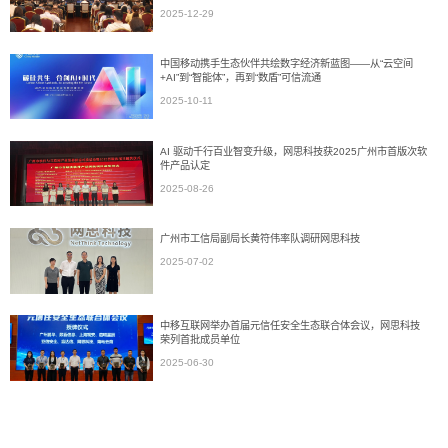
2025-12-29
中国移动携手生态伙伴共绘数字经济新蓝图——从“云空间
+AI”到“智能体”，再到“数盾”可信流通
2025-10-11
AI 驱动千行百业智变升级，网思科技获2025广州市首版次软
件产品认定
2025-08-26
广州市工信局副局长黄符伟率队调研网思科技
2025-07-02
中移互联网举办首届元信任安全生态联合体会议，网思科技
荣列首批成员单位
2025-06-30