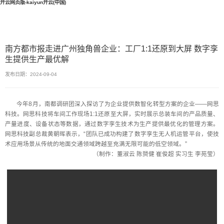
开云网页版-kaiyun开云(中国)
南方都市报走进广州独角兽企业：工厂1:1还原到大屏 数字孪
生提供生产最优解
发布日期：2024-09-04
今年8月，南都调研团深入探访了为企业提供数智化转型方案的企业——网思
科技。网思科技将车间工作现场1:1还原至大屏，实时展示总装车间的产品质量、
产量进度、设备状态等数据，通过数字孪生技术为生产提供最优化的管理方案。
网思科技副总裁黄朝晖表示，“团队已成功构建了数字孪生无人机运管平台，使技
术应用场景从传统的地面交通领域跨越至充满无限可能的低空领域。”
（制作：董淑云 陈赟健 崔俊超 实习生 李苑莹）