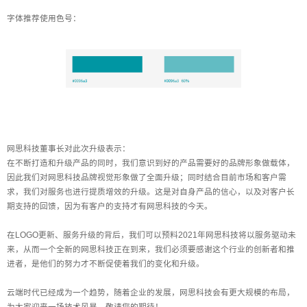
字体推荐使用色号：
网思科技董事长对此次升级表示：
在不断打造和升级产品的同时，我们意识到好的产品需要好的品牌形象做载体，
因此我们对网思科技品牌视觉形象做了全面升级；同时结合目前市场和客户需
求，我们对服务也进行提质增效的升级。这是对自身产品的信心，以及对客户长
期支持的回馈，因为有客户的支持才有网思科技的今天。
在LOGO更新、服务升级的背后，我们可以预料2021年网思科技将以服务驱动未
来，从而一个全新的网思科技正在到来，我们必须要感谢这个行业的创新者和推
进者，是他们的努力才不断促使着我们的变化和升级。
云端时代已经成为一个趋势，随着企业的发展，网思科技会有更大规模的布局，
为大家迎来一场技术风暴，敬请您的期待！