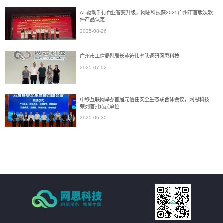
AI 驱动千行百业智变升级，网思科技获2025广州市首版次软
件产品认定
2025-08-26
广州市工信局副局长黄符伟率队调研网思科技
2025-07-02
中移互联网举办首届元信任安全生态联合体会议，网思科技
荣列首批成员单位
2025-06-30