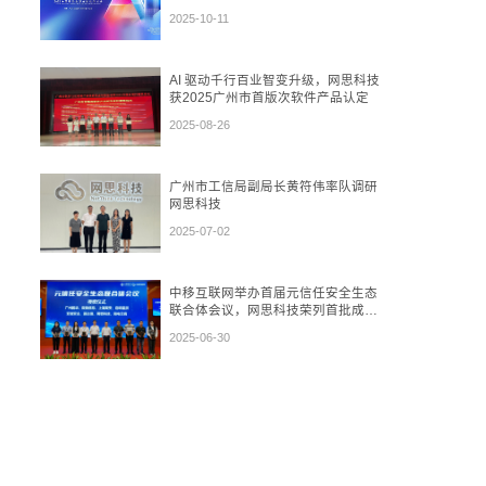
再到“数盾”可信流通
2025-10-11
AI 驱动千行百业智变升级，网思科技
获2025广州市首版次软件产品认定
2025-08-26
广州市工信局副局长黄符伟率队调研
网思科技
2025-07-02
中移互联网举办首届元信任安全生态
联合体会议，网思科技荣列首批成员
单位
2025-06-30