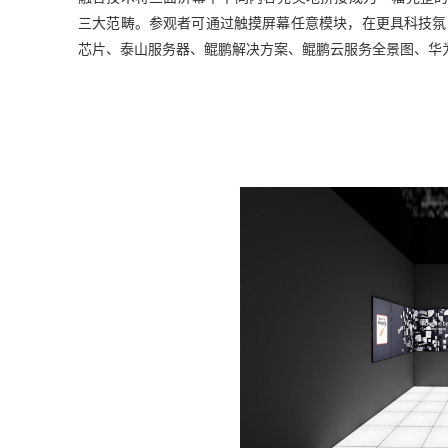
三大范畴。参观者可通过触摸屏幕任意模块，在更具科技氛
芯片、泰山服务器、鲲鹏解决方案、鲲鹏云服务全景图、华