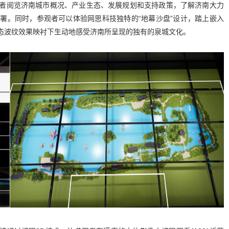
者阅览济南城市概况、产业生态、发展规划和支持政策，了解济南大力
署。同时，参观者可以体验网思科技独特的“地幕沙盘”设计，踏上嵌入
态波纹效果映衬下生动地感受济南所呈现的独有的泉城文化。