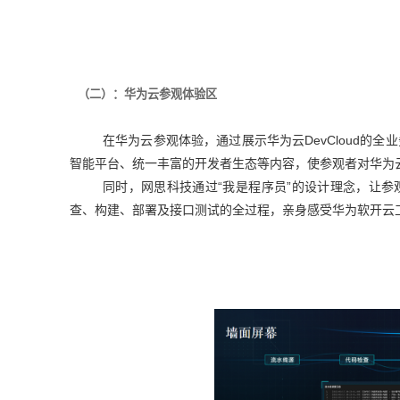
（二）：华为云参观体验区
在华为云参观体验，通过展示华为云DevCloud的
智能平台、统一丰富的开发者生态等内容，使参观者对华为云Dev
同时，网思科技通过“我是程序员”的设计理念，让
查、构建、部署及接口测试的全过程，亲身感受华为软开云