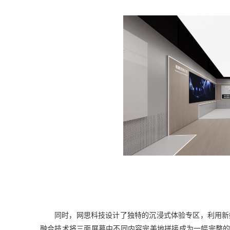
同时，网思科技设计了独特的沉浸式体验专区，利用新
融合技术将三面屏幕中不同内容完美地拼接成为一幅完整的