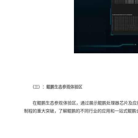
（三）：鲲鹏生态参观体验区
在鲲鹏生态参观体验区，通过展示鲲鹏处理器芯片及应用
制程的重大突破，了解鲲鹏的不同行业的应用和一站式鲲鹏