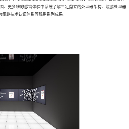
围、更多维的感官体验中系统了解三足鼎立的处理器架构、鲲鹏处理器
为鲲鹏技术认证体系等鲲鹏系列成果。