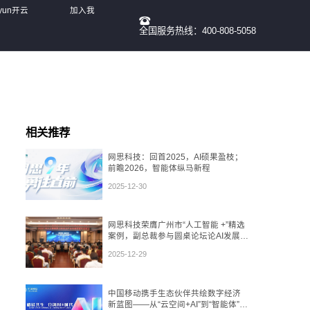
yun开云
加入我
全国服务热线：400-808-5058
们
相关推荐
网思科技：回首2025，AI硕果盈枝；
前瞻2026，智能体纵马新程
2025-12-30
网思科技荣膺广州市“人工智能 +”精选
案例，副总裁参与圆桌论坛论AI发展态
势
2025-12-29
中国移动携手生态伙伴共绘数字经济
新蓝图——从“云空间+AI”到“智能体”，