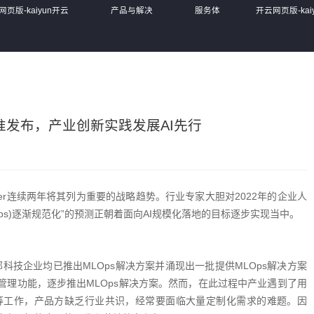
网页版-kaiyun开云
产品与解决
服务体
开云网页版-kai
)
方案
系
(中国)
准发布，产业创新实践发展AI先行
r连续两年将其列为重要的战略趋势。行业专家大胆对2022年的企业人
ps)逐渐规范化”的预测正朝着面向AI规模化落地的目标逐步实现当中。
企业均已推出MLOps解决方案并涌现出一批提供MLOps解决方案
管理功能，逐步推出MLOps解决方案。然而，在此过程中产业遇到了用
等工作，产品方缺乏行业共识，经常要面临大量定制化需求的难题。因