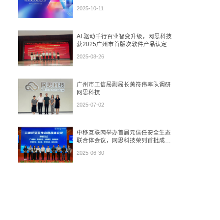
再到“数盾”可信流通
2025-10-11
AI 驱动千行百业智变升级，网思科技
获2025广州市首版次软件产品认定
2025-08-26
广州市工信局副局长黄符伟率队调研
网思科技
2025-07-02
中移互联网举办首届元信任安全生态
联合体会议，网思科技荣列首批成员
单位
2025-06-30