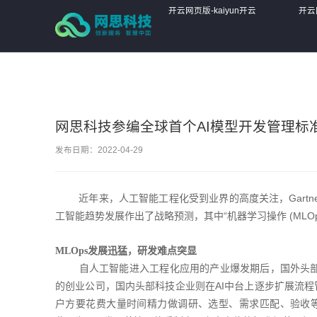
开云网页版-kaiyun开云(中国)
开云网页版-kaiyun开云
开云
(中国)
(中国
网思科技参编全球首个AI模型开发管理标
发布日期：2022-04-29
近年来，人工智能工程化受到业界的高度关注，Gartne
工智能趋势发展作出了战略预测，其中“机器学习操作 (MLO
MLOps发展迅猛，研发难点突显
自人工智能进入工程化应用的产业爆发期后，国外头部科技
的创业公司，国内头部科技企业则在AI中台上逐步扩展流程
户方要花费大量时间精力做调研、选型、需求匹配、验收