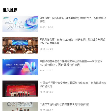
相关推荐
网思科技：回首2025，AI硕果盈枝；前瞻2026，智能体纵马
新程
2025-12-30
网思科技荣膺广州市“人工智能 +”精选案例，副总裁参与圆桌
论坛论AI发展态势
2025-12-29
中国移动携手生态伙伴共绘数字经济新蓝图——从“云空间
+AI”到“智能体”，再到“数盾”可信流通
2025-10-11
AI 驱动千行百业智变升级，网思科技获2025广州市首版次软
件产品认定
2025-08-26
广州市工信局副局长黄符伟率队调研网思科技
2025-07-02