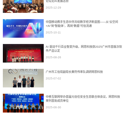
论坛论AI发展态势
2025-12-29
中国移动携手生态伙伴共绘数字经济新蓝图——从“云空间
+AI”到“智能体”，再到“数盾”可信流通
2025-10-11
AI 驱动千行百业智变升级，网思科技获2025广州市首版次软
件产品认定
2025-08-26
广州市工信局副局长黄符伟率队调研网思科技
2025-07-02
中移互联网举办首届元信任安全生态联合体会议，网思科技
荣列首批成员单位
2025-06-30