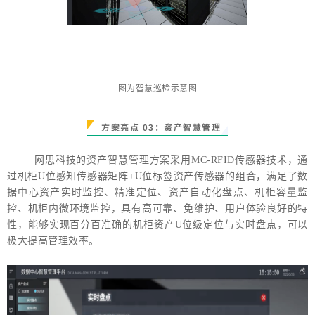
图为智慧巡检示意图
方案亮点
0
3：资产智慧管理
网思科技的资产智慧管理方案采用
MC-RFID
传感器技术，通
过机柜
U
位感知传感器矩阵
+
U
位标签资产传感器的组合，满足了数
据中心资产实时监控、精准定位、资产自动化盘点、机柜容量监
控、机柜内微环境监控，具有高可靠、免维护、用户体验良好的特
性
，
能够实现百分百准确的机柜资产
U
位级定位
与
实时盘点，可以
极大提高管理效率。