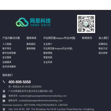
产品与解决方案
服务体系
开云网页版-kaiyun开云(中国)
新闻资讯
加入我们
人工智能
服务级别
企业简介
招聘岗位
数字孪生
服务网络
开云网页版-kaiyun开云(中国)
联系方式
数字化转型解
服务网络
留言表单
安全服务
荣誉资质
运维服务
企业风采
技术咨询服务
联系我们
400-808-5058
周一到周五9:30-18:00 (北京时间）
广州市黄埔区科学大道18号芯大厦B2栋1-2层
商务合作: marketing@aaatargetedinternetmarketing.com
媒体合作: media@aaatargetedinternetmarketing.com
Overseas business: NETTHINK HOLDINGS(HK)CO.,LIMITED
Add: Unit 04-05, 16F, The Broadway No.54-62 Lockhart Road,
Wanchai, HongKong