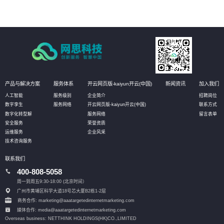
产品与解决方案
服务体系
开云网页版-kaiyun开云(中国)
新闻资讯
加入我们
人工智能
服务级别
企业简介
招聘岗位
数字孪生
服务网络
开云网页版-kaiyun开云(中国)
联系方式
数字化转型解
服务网络
留言表单
安全服务
荣誉资质
运维服务
企业风采
技术咨询服务
联系我们
400-808-5058
周一到周五9:30-18:00 (北京时间）
广州市黄埔区科学大道18号芯大厦B2栋1-2层
商务合作: marketing@aaatargetedinternetmarketing.com
媒体合作: media@aaatargetedinternetmarketing.com
Overseas business: NETTHINK HOLDINGS(HK)CO.,LIMITED