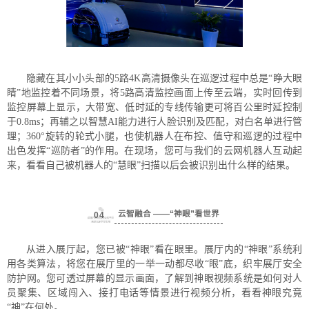
隐藏在其小小头部的5路4K高清摄像头在巡逻过程中总是“睁大眼
睛”地监控着不同场景，将5路高清监控画面上传至云端，实时回传到
监控屏幕上显示，大带宽、低时延的专线传输更可将百公里时延控制
于0.8ms；再辅之以智慧AI能力进行人脸识别及匹配，对白名单进行管
理；360°旋转的轮式小腿，也使机器人在布控、值守和巡逻的过程中
出色发挥“巡防者”的作用。在现场，您可与我们的云网机器人互动起
来，看看自己被机器人的“慧眼”扫描以后会被识别出什么样的结果。
云智融合
——“神眼”看世界
0
4
从进入展厅起，您已被“神眼”看在眼里。展厅内的“神眼”系统利
用各类算法，将您在展厅里的一举一动都尽收“眼”底，织牢展厅安全
防护网。您可透过屏幕的显示画面，了解到神眼视频系统是如何对人
员聚集、区域闯入、接打电话等情景进行视频分析，看看神眼究竟
“神”在何处。