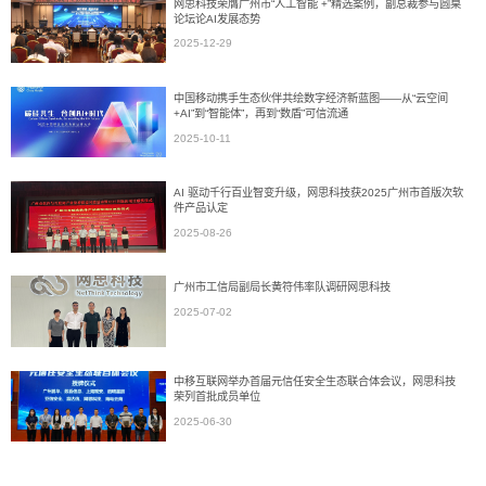
网思科技荣膺广州市“人工智能 +”精选案例，副总裁参与圆桌
论坛论AI发展态势
2025-12-29
中国移动携手生态伙伴共绘数字经济新蓝图——从“云空间
+AI”到“智能体”，再到“数盾”可信流通
2025-10-11
AI 驱动千行百业智变升级，网思科技获2025广州市首版次软
件产品认定
2025-08-26
广州市工信局副局长黄符伟率队调研网思科技
2025-07-02
中移互联网举办首届元信任安全生态联合体会议，网思科技
荣列首批成员单位
2025-06-30