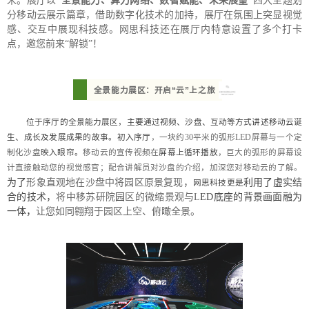
米。展厅以
“全景能力、算力网络、数智赋能、未来展望”
四大主题划
分移动云展示篇章，借助数字化技术的加持，展厅在氛围上突显视觉
感、交互中展现科技感。网思科技还在展厅内特意设置了多个打卡
点，邀您前来“解锁”！
全景能力展区：开启“云”上之旅
位于序厅的全景能力展区，主要通过视频、沙盘、互动等方式讲述移动云诞
生、成长及发展成果的故事。初入序厅
，一块约30平米的弧形LED屏幕与一个
定
制化沙盘
映入眼帘。
移动云的宣传视频在
屏幕上循环播放
，巨大的弧形的屏幕设
计直接触动您的视觉感官；配合讲解员对沙盘的介绍，加深您对移动云的了解。
为了
形象直观地在沙盘中将园区原景复现，
利用了虚实结
网思科技更是
合的技术，
将中移苏研院
园
区的微缩景观与L
ED底座的背景画面融为
一体，
让您如同翱翔于园区上空、俯瞰全景。