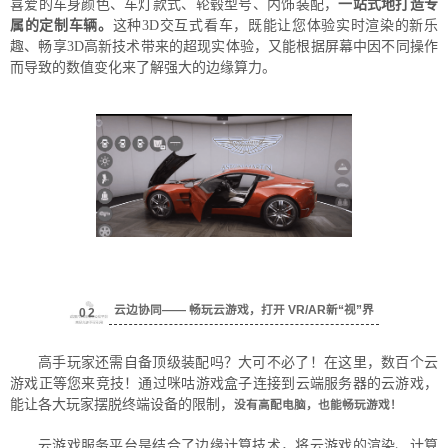
喜爱的车身颜色、车灯款式、轮毂型号、内饰装配，
一站式地打造专
属的定制车辆。
这种3D交互式看车，既能让您体验实时渲染的新乐
趣、畅享3D高新技术带来的超现实体验，又能根据屏幕中因不同操作
而导致的数值变化来了解强大的边缘算力。
云边协同
—— 畅玩云游戏，打开 VR/AR新“视”界
0
2
高手玩家还需自备顶级装配吗？大可不必了！在这里，数百个云
游戏正等您来竞技！通过咪咕游戏盒子连接到云端服务器的云游戏，
能让各大玩家摆脱终端设备的限制，
没有高配电脑，也能畅玩游戏！
云游戏服务平台是结合了边缘计算技术，将云游戏的渲染、计算