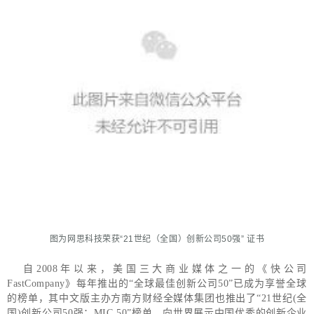
图为网思科技荣获“21世纪（全国）创新公司50强” 证书
自2008年以来，美国三大商业媒体之一的《快公司
FastCompany》每年推出的“全球最佳创新公司50”已成为享誉全球
的榜单，其中文版主办方南方财经全媒体集团也推出了“21世纪(全
国)创新公司50强：MIC 50”榜单，向世界展示中国优秀的创新企业