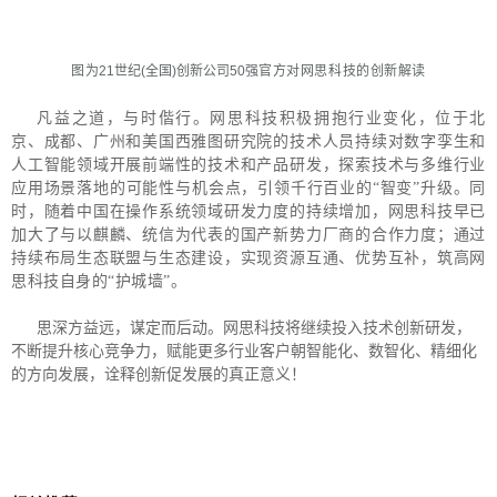
图为
21世纪(全国)创新公司50强
官方对网思科技的创新解读
凡益之道，与时偕行。网思科技积极拥抱行业变化，位于北
京、成都、广州和美国西雅图研究院的技术人员持续对数字孪生和
人工智能领域开展前端性的技术和产品研发，探索技术与多维行业
应用场景落地的可能性与机会点，引领千行百业的“智变”升级。同
时，随着中国在操作系统领域研发力度的持续增加，网思科技早已
加大了与以麒麟、统信为代表的国产新势力厂商的合作力度；通过
持续布局生态联盟与生态建设，实现资源互通、优势互补，筑高网
思科技自身的“护城墙”。
思深方益远，谋定而后动。网思科技将继续投入技术创新研发，
不断提升核心竞争力，赋能更多行业客户朝智能化、数智化、精细化
的方向发展，诠释创新促发展的真正意义！