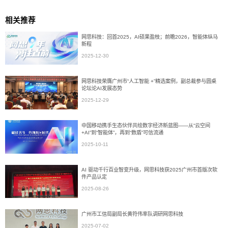
相关推荐
网思科技：回首2025，AI硕果盈枝；前瞻2026，智能体纵马
新程
2025-12-30
网思科技荣膺广州市“人工智能 +”精选案例，副总裁参与圆桌
论坛论AI发展态势
2025-12-29
中国移动携手生态伙伴共绘数字经济新蓝图——从“云空间
+AI”到“智能体”，再到“数盾”可信流通
2025-10-11
AI 驱动千行百业智变升级，网思科技获2025广州市首版次软
件产品认定
2025-08-26
广州市工信局副局长黄符伟率队调研网思科技
2025-07-02