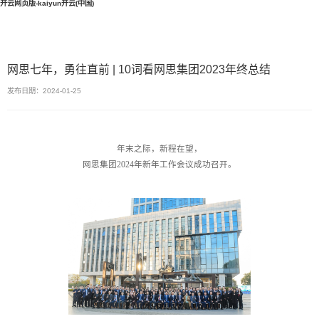
开云网页版-kaiyun开云(中国)
网思七年，勇往直前 | 10词看网思集团2023年终总结
发布日期：2024-01-25
年末之际，新程在望，
网思集团2024年新年工作会议成功召开。