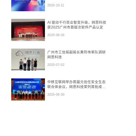
再到“数盾”可信流通
2025-10-11
AI 驱动千行百业智变升级，网思科技
获2025广州市首版次软件产品认定
2025-08-26
广州市工信局副局长黄符伟率队调研
网思科技
2025-07-02
中移互联网举办首届元信任安全生态
联合体会议，网思科技荣列首批成员
单位
2025-06-30