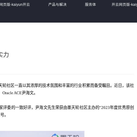
网页版-kaiyun开云
产品与解决
服务体
开云网页版-kai
)
方案
系
(中国)
实力
天轮社区一直以其浓厚的技术氛围和丰富的行业积累而备受瞩目。近日，该社
cle ACE尹海文。
评委的一致好评，尹海文先生荣获由墨天轮社区主办的“2023年度优秀原创
称号。