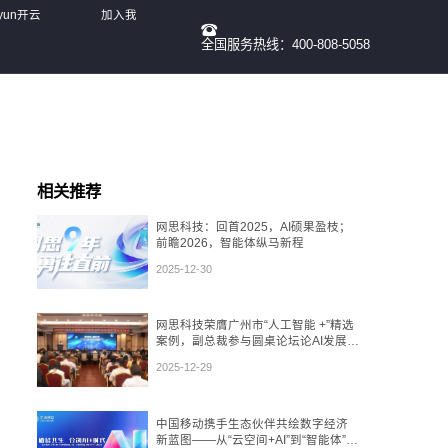
yun开云
加入我
全国服务热线：400-808-5058
们
相关推荐
网思科技：回首2025，AI硕果盈枝；
前瞻2026，智能体纵马新程
2025-12-30
网思科技荣膺广州市“人工智能 +”精选
案例，副总裁参与圆桌论坛论AI发展态
势
2025-12-29
中国移动携手生态伙伴共绘数字经济
新蓝图——从“云空间+AI”到“智能体”，