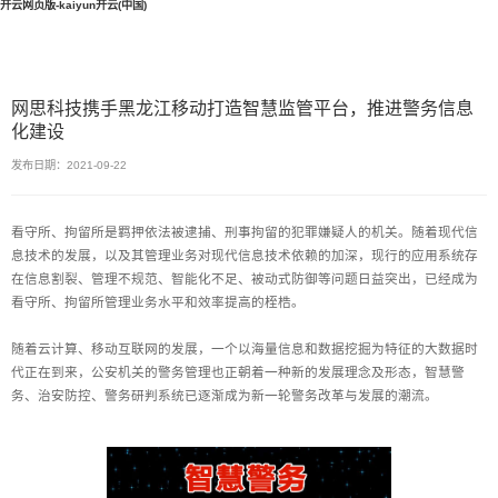
开云网页版-kaiyun开云(中国)
网思科技携手黑龙江移动打造智慧监管平台，推进警务信息
化建设
发布日期：2021-09-22
看守所、拘留所是羁押依法被逮捕、刑事拘留的犯罪嫌疑人的机关。随着现代信
息技术的发展，以及其管理业务对现代信息技术依赖的加深，现行的应用系统存
在信息割裂、管理不规范、智能化不足、被动式防御等问题日益突出，已经成为
看守所、拘留所管理业务水平和效率提高的桎梏。
随着云计算、移动互联网的发展，一个以海量信息和数据挖掘为特征的大数据时
代正在到来，公安机关的警务管理也正朝着一种新的发展理念及形态，智慧警
务、治安防控、警务研判系统已逐渐成为新一轮警务改革与发展的潮流。