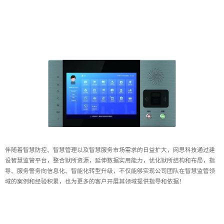
伴随着智慧防控、智慧管理以及智慧服务市场需求的日益扩大，网思科技通过建
设智慧监管平台，整合狱所资源，延伸数据实用能力，优化狱所结构和布局，指
导、服务警务向信息化、智能化转型升级，不仅能够实现公司团队在智慧监管领
域的案例和经验积累，也为更多的客户开展其领域提供指导和依据！