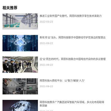
相关推荐
推进工业软件国产化替代，网思科技数字孪生技术来助力
2022-03-23
新年鸿“云”当头，网思科技联手中国移动守护您身边的智慧云
2021-09-22
应“云”而生的时代，网思科技联合中国电信开启你的多云管理
2021-09-22
网思科技AI质检平台：以“智力”解放“人力”
2021-09-22
网思科技携手广汽集团进军智能汽车领域，多元化布局取得
新突破