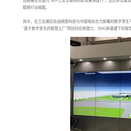
首期展览主题为“5G+工业互联网创新发展深度行”，会后参会
联网行业赋能。
其中，在工业展区处由网思科技与中国电信合力部署的数字孪生
“基于数字孪生的智慧工厂”项目的应用潜力，为5G新基建下的