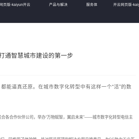
网页版-kaiyun开云
产品与解决
服务体
开云网页版-kai
)
方案
系
(中国)
术打通智慧城市建设的第一步
都能逼真还原。在城市数字化转型中有这样一个“活”的数
，联合各合作伙伴公司，举办“万物赋智，翼启未来”——城市数字化转型电信主