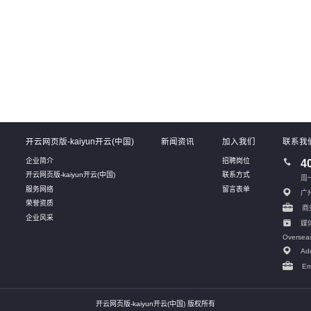
开云网页版-kaiyun开云(中国)
新闻资讯
加入我们
联系我
企业简介
招聘岗位
4
开云网页版-kaiyun开云(中国)
联系方式
周一
服务网络
留言表单
广
荣誉资质
商务
企业风采
媒体
Oversea
Add
Em
开云网页版-kaiyun开云(中国) 版权所有