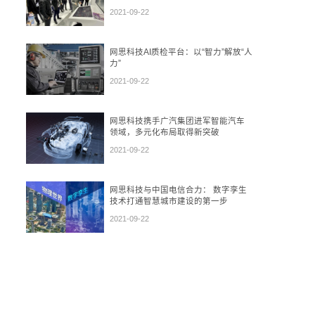
2021-09-22
网思科技AI质检平台：以“智力”解放“人
力”
2021-09-22
网思科技携手广汽集团进军智能汽车
领域，多元化布局取得新突破
2021-09-22
网思科技与中国电信合力： 数字孪生
技术打通智慧城市建设的第一步
2021-09-22