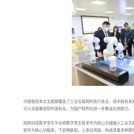
中国电信本次主题展覆盖了工业互联网的各行各业，其中既有系
可以全面兼容软件国有化，为国产软件的进一步集成应用助力。
网思科技数字孪生平台把数字孪生技术作为核心无缝融入工业互联
层作为核心功能层，下启物联层，上承应用层，构成具备多种图形