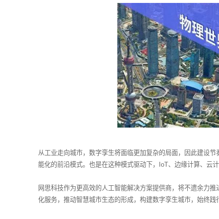
从工业走向城市，数字孪生将面临更加复杂的局面，因此建设节
能化的前沿模式。也是在这种模式驱动下，IoT、边缘计算、云
网思科技作为更高效的人工智能解决方案提供商，将不遗余力推
化服务，推动智慧城市生态的形成，构建数字孪生城市，始终践