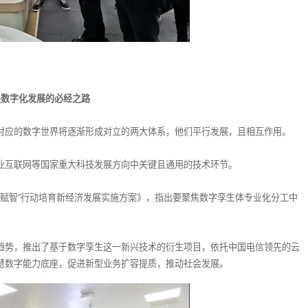
是数字化发展的必经之路
对应的数字世界将逐渐形成对立的两大体系，他们平行发展，且相互作用。
业互联网等国家重大科技发展方向中关键且通用的技术环节。
用数赋智”行动培育新经济发展实施方案》，指出要聚焦数字孪生体专业化分工中
趋势，推出了基于数字孪生这一新兴技术的衍生项目，依托中国电信领先的云
智慧数字能力底座，促进新型业务扩容提质，推动社会发展。