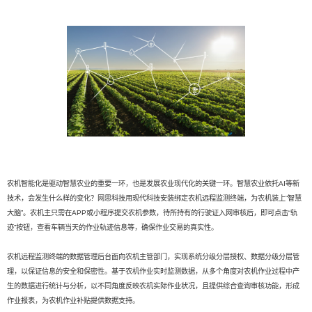
农机智能化是驱动智慧农业的重要一环，也是发展农业现代化的关键一环。智慧农业依托AI等新
技术，会发生什么样的变化？网思科技用现代科技安装绑定农机远程监测终端，为农机装上“智慧
大脑”。农机主只需在APP或小程序提交农机参数，待所持有的行驶证入网审核后，即可点击“轨
迹”按钮，查看车辆当天的作业轨迹信息等，确保作业交易的真实性。
农机远程监测终端的数据管理后台面向农机主管部门，实现系统分级分层授权、数据分级分层管
理，以保证信息的安全和保密性。基于农机作业实时监测数据，从多个角度对农机作业过程中产
生的数据进行统计与分析，以不同角度反映农机实际作业状况，且提供综合查询审核功能，形成
作业报表，为农机作业补贴提供数据支持。