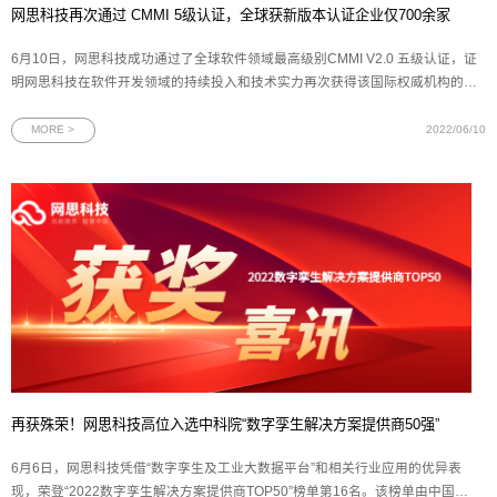
网思科技再次通过 CMMI 5级认证，全球获新版本认证企业仅700余家
6月10日，网思科技成功通过了全球软件领域最高级别CMMI V2.0 五级认证，证
明网思科技在软件开发领域的持续投入和技术实力再次获得该国际权威机构的高
度认可。CMMI全称为Capability Maturity Model Integration，即能力成熟度模型
集成，是国际上用于评价软件企业能力成熟度和过程规范性的一项重要标准。
MORE >
2022/06/10
CMMI共设5个级别，从1
再获殊荣！网思科技高位入选中科院“数字孪生解决方案提供商50强”
6月6日，网思科技凭借“数字孪生及工业大数据平台”和相关行业应用的优异表
现，荣登“2022数字孪生解决方案提供商TOP50”榜单第16名。该榜单由中国科