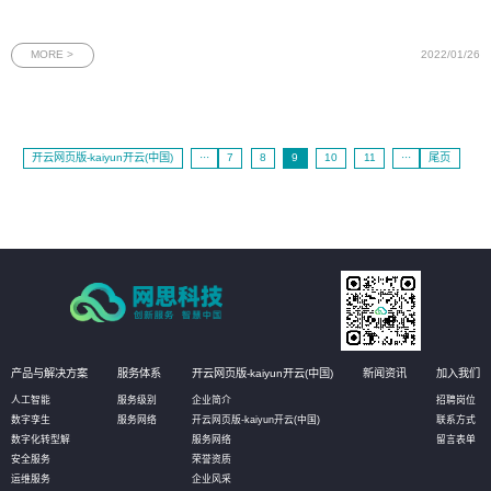
MORE >
2022/01/26
开云网页版-kaiyun开云(中国)
···
7
8
9
10
11
···
尾页
产品与解决方案
服务体系
开云网页版-kaiyun开云(中国)
新闻资讯
加入我们
人工智能
服务级别
企业简介
招聘岗位
数字孪生
服务网络
开云网页版-kaiyun开云(中国)
联系方式
数字化转型解
服务网络
留言表单
安全服务
荣誉资质
运维服务
企业风采