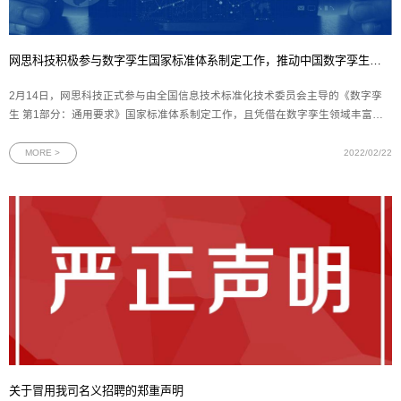
网思科技积极参与数字孪生国家标准体系制定工作，推动中国数字孪生规范化发展
2月14日，网思科技正式参与由全国信息技术标准化技术委员会主导的《数字孪
生 第1部分：通用要求》国家标准体系制定工作，且凭借在数字孪生领域丰富的
应用经验，承担了该标准第五章节“功能要求”部分的编写任务。随着“探索建设数
字孪生城市”写入了国家“十四五”规划纲要，数字孪生领域已广泛应用于各类场
MORE >
2022/02/22
景，正被赋予愈多
关于冒用我司名义招聘的郑重声明