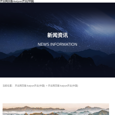
开云网页版-kaiyun开云(中国)
新闻资讯
NEWS INFORMATION
当前位置：
开云网页版-kaiyun开云(中国)
>
开云网页版-kaiyun开云(中国)