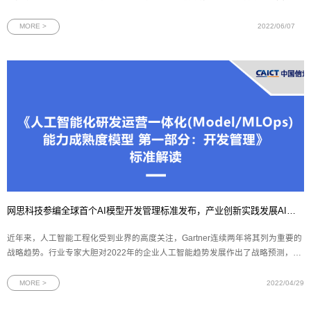
学院旗下《互联网周刊》联合德本咨询、eNet研究院共同发布，全领域、多维
度地透析了国内整个数字孪生体系。&
MORE >
2022/06/07
网思科技参编全球首个AI模型开发管理标准发布，产业创新实践发展AI先行
近年来，人工智能工程化受到业界的高度关注，Gartner连续两年将其列为重要的
战略趋势。行业专家大胆对2022年的企业人工智能趋势发展作出了战略预测，其
中“机器学习操作 (MLOps)逐渐规范化”的预测正朝着面向AI规模化落地的目标逐
步实现当中。MLOps发展迅猛，研发难点突显
MORE >
2022/04/29